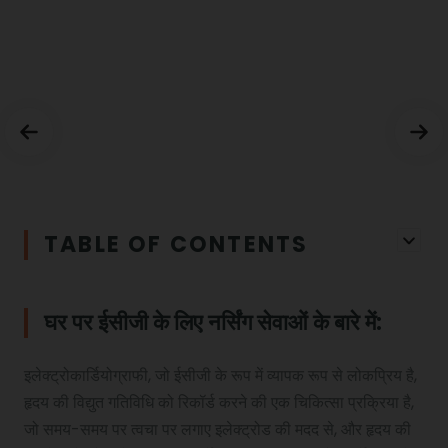
Read More
T.E.Degaleesan
Mr. V V Venkatachalam
Apeksha Pandey
R N Singh
Mrs Denise Ireland
Meenakshi Vaidyanathan
C Gopinath
TABLE OF CONTENTS
घर पर ईसीजी के लिए नर्सिंग सेवाओं के बारे में:
इलेक्ट्रोकार्डियोग्राफी, जो ईसीजी के रूप में व्यापक रूप से लोकप्रिय है,
हृदय की विद्युत गतिविधि को रिकॉर्ड करने की एक चिकित्सा प्रक्रिया है,
जो समय-समय पर त्वचा पर लगाए इलेक्ट्रोड की मदद से, और हृदय की